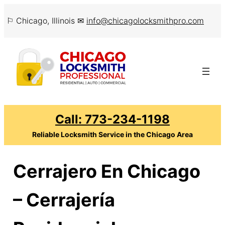
Skip
⚐ Chicago, Illinois ✉
info@chicagolocksmithpro.com
to
content
Call: 773-234-1198
Reliable Locksmith Service in the Chicago Area
Cerrajero En Chicago
– Cerrajería